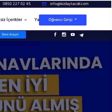
0850 227 02 45
info@kizilaytacdil.com
siz İçerikler
Yayınlarımız
Öğrenci Girişi
Beni Arayın