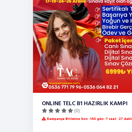
ONLINE TELC B1 HAZIRLIK KAMPI
(0)
Kampanya Bitimine Son -145 gün -7 saat -27 daki