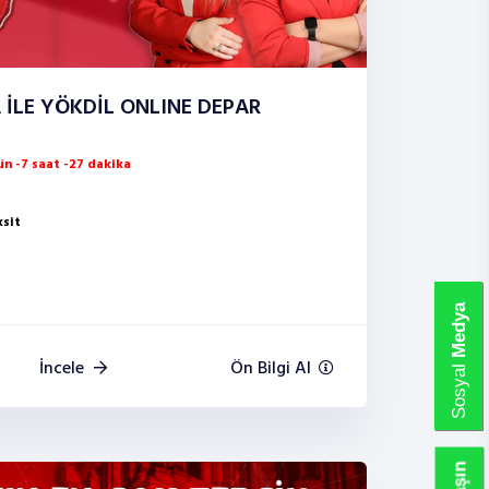
 İLE YÖKDİL ONLINE DEPAR
n -7 saat -27 dakika
ksit
Medya
İncele
Ön Bilgi Al
Sosyal