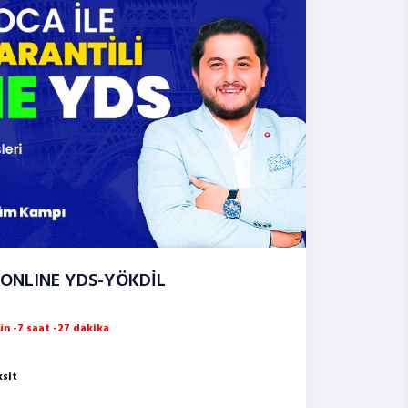
 ONLINE YDS-YÖKDİL
n -7 saat -27 dakika
ksit