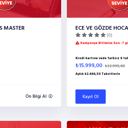
DS MASTER
ECE VE GÖZDE HOCA
(0)
Kampanya Bitimine Son -7 gü
Kredi kartına vade farksız 6 ta
₺15.999,00
₺32.999,00
Aylık ₺2.666,50 Taksitlerle
Ön Bilgi Al
Kayıt Ol