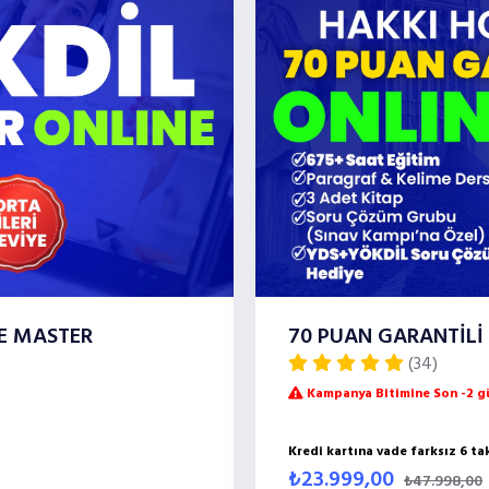
NE MASTER
70 PUAN GARANTİLİ
(34)
Kampanya Bitimine Son -2 gü
Kredi kartına vade farksız 6 ta
₺23.999,00
₺47.998,00