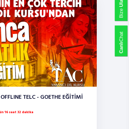
Ulaşın
Bize
Chat
Canlı
OFFLINE TELC - GOETHE EĞİTİMİ
n 16 saat 32 dakika