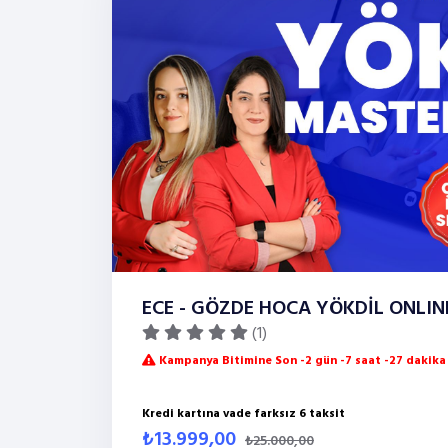
ECE - GÖZDE HOCA YÖKDİL ONLI
(1)
Kampanya Bitimine Son -2 gün -7 saat -27 dakika
Kredi kartına vade farksız 6 taksit
₺13.999,00
₺25.000,00