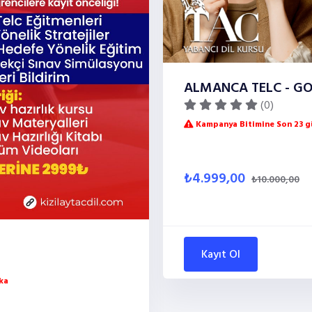
ALMANCA TELC - GO
(0)
Kampanya Bitimine Son 23 gü
₺4.999,00
₺10.000,00
Kayıt Ol
ka