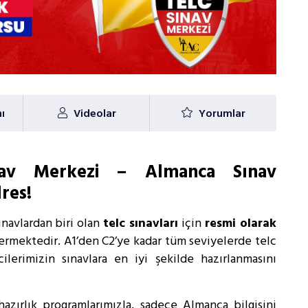
ı
Videolar
Yorumlar
ınav Merkezi – Almanca Sınav
res!
navlardan biri olan
telc sınavları
için
resmi olarak
ermektedir. A1’den C2’ye kadar tüm seviyelerde telc
ilerimizin sınavlara en iyi şekilde hazırlanmasını
azırlık programlarımızla, sadece Almanca bilgisini