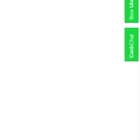
Ulaşın
Bize
Chat
Canlı