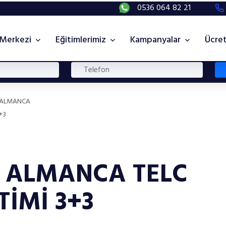
0536 064 82 21
 Merkezi
Eğitimlerimiz
Kampanyalar
Ücret
ALMANCA
+3
L ALMANCA TELC
TİMİ 3+3