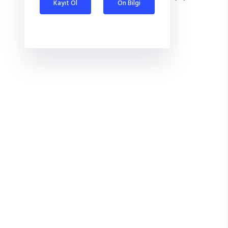
Kayıt Ol
Ön Bilgi
Al