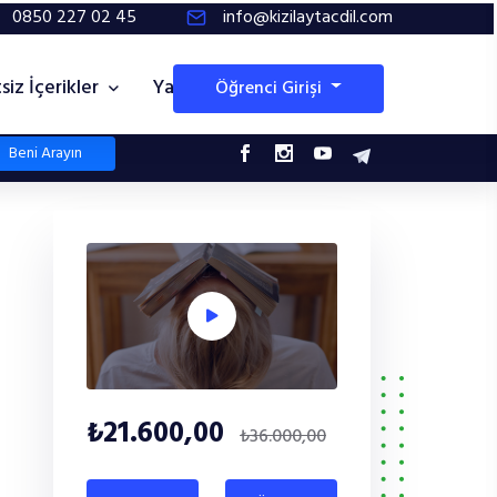
0850 227 02 45
info@kizilaytacdil.com
siz İçerikler
Yayınlarımız
Öğrenci Girişi
Beni Arayın
₺21.600,00
₺36.000,00