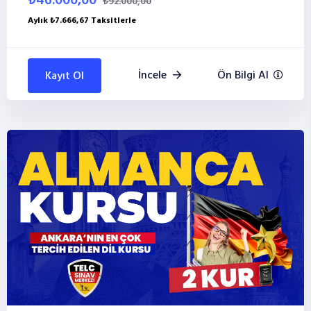
₺46.000,00
₺92.000,00
Aylık ₺7.666,67 Taksitlerle
İncele
Ön Bilgi Al
Kayıt Ol