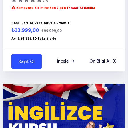
(0)
Kampanya Bitimine Son 2 gün 17 saat 33 dakika
Kredi kartına vade farksız 6 taksit
₺33.999,00
₺99.999,00
Aylık ₺5.666,50 Taksitlerle
İncele
Ön Bilgi Al
Kayıt Ol