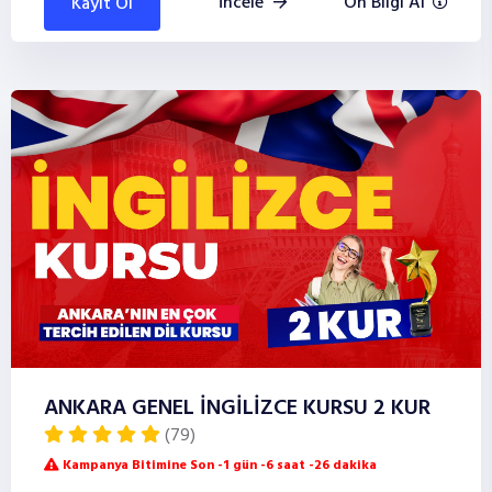
İncele
Ön Bilgi Al
Kayıt Ol
ANKARA GENEL İNGİLİZCE KURSU 2 KUR
(79)
Kampanya Bitimine Son -1 gün -6 saat -26 dakika