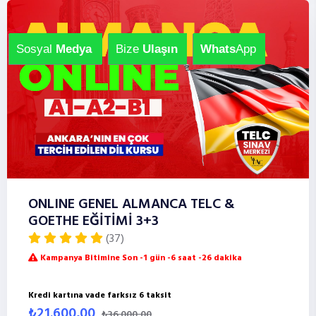
Sosyal
Medya
Bize
Ulaşın
Whats
App
ONLINE GENEL ALMANCA TELC &
GOETHE EĞİTİMİ 3+3
(37)
Kampanya Bitimine Son -1 gün -6 saat -26 dakika
Kredi kartına vade farksız 6 taksit
₺21.600,00
₺36.000,00