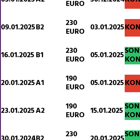
EURO
230
09.01.2025
B2
03.01.2025
KON
EURO
230
SON
16.01.2025
B1
05.01.2025
EURO
KON
190
20.01.2025
A1
05.01.2025
KON
EURO
190
SON
23.01.2025
A2
15.01.2025
EURO
KON
230
SON
30.01.2024
B2
20.01.2025