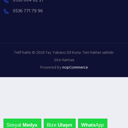
0536 064 82 21
0536 771 79 96
Telif hakkı © 2026 Taç Yabancı Dil Kursu. Tüm hakları saklıdır.
Site Haritası
Powered by
nopCommerce
Sosyal
Medya
Bize
Ulaşın
Whats
App