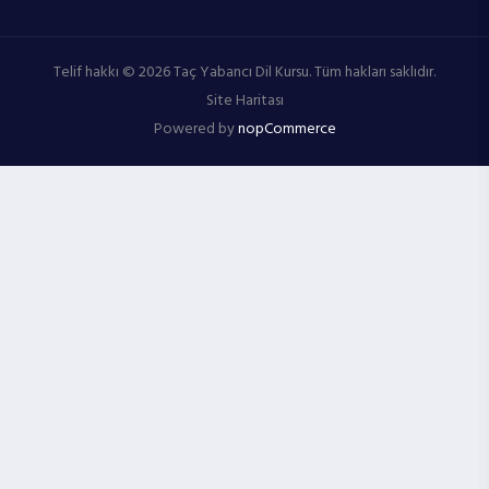
Telif hakkı © 2026 Taç Yabancı Dil Kursu. Tüm hakları saklıdır.
Site Haritası
Powered by
nopCommerce