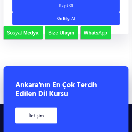
Kayıt Ol
Ön Bilgi Al
Sosyal
Medya
Bize
Ulaşın
Whats
App
Ankara'nın En Çok Tercih
Edilen Dil Kursu
i̇letişim