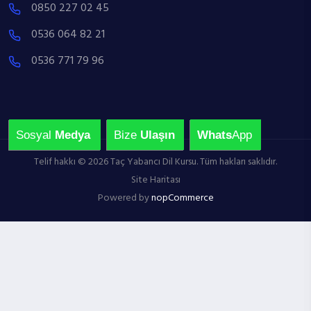
0850 227 02 45
0536 064 82 21
0536 771 79 96
Sosyal
Medya
Bize
Ulaşın
Whats
App
Telif hakkı © 2026 Taç Yabancı Dil Kursu. Tüm hakları saklıdır.
Site Haritası
Powered by
nopCommerce