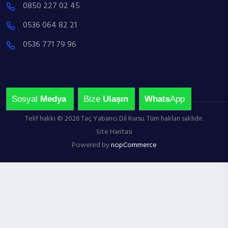
0850 227 02 45
0536 064 82 21
0536 771 79 96
Sosyal
Medya
Bize
Ulaşın
Whats
App
Telif hakkı © 2026 Taç Yabancı Dil Kursu. Tüm hakları saklıdır.
Site Haritası
Powered by
nopCommerce